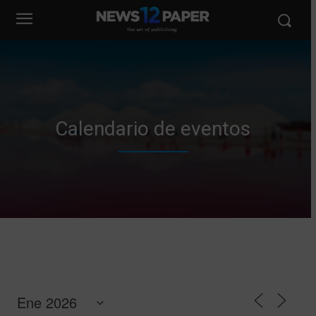
Calendario de eventos