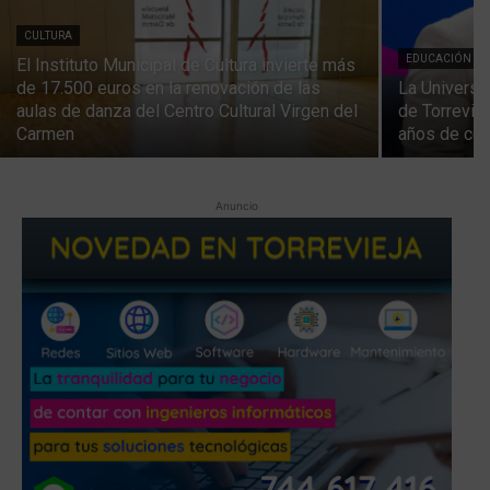
CULTURA
EDUCACIÓN
El Instituto Municipal de Cultura invierte más
de 17.500 euros en la renovación de las
La Universi
aulas de danza del Centro Cultural Virgen del
de Torrevie
Carmen
años de col
Anuncio