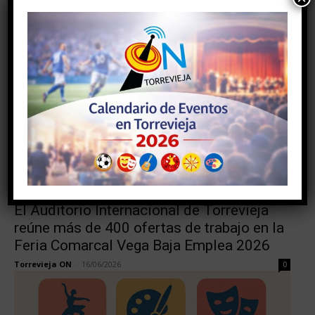
Valencia por su brillante expediente
universitario
Torrevieja ON
-
24/06/2026
0
Formación
El Auditorio Internacional de Torrevieja
reúne más de 400 ofertas de trabajo en la
Feria Comarcal Vega Baja Emplea 2026
Torrevieja ON
-
16/06/2026
0