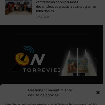
contratación de 55 personas
desempleadas gracias a seis programas
municipales
07/08/2026
Gestionar consentimiento
de uso de cookies
Para ofrecer las mejores experiencias, utilizamos tecnologías como las