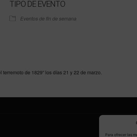
TIPO DE EVENTO
Eventos de fin de semana
e Calendar
iCalendar
Off
 el terremoto de 1829” los días 21 y 22 de marzo.
SÍ
Para ofrecer las m