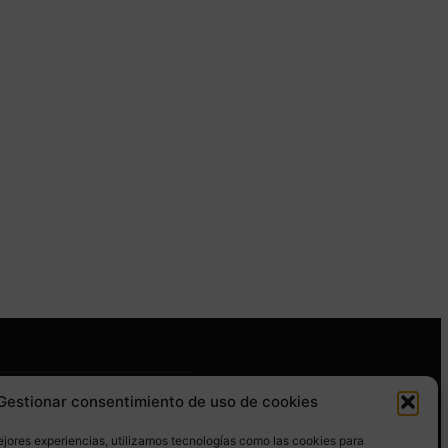
ice 365
Outlook Live
Gestionar consentimiento de uso de cookies
GUENOS EN REDES SOCIALES
ejores experiencias, utilizamos tecnologías como las cookies para