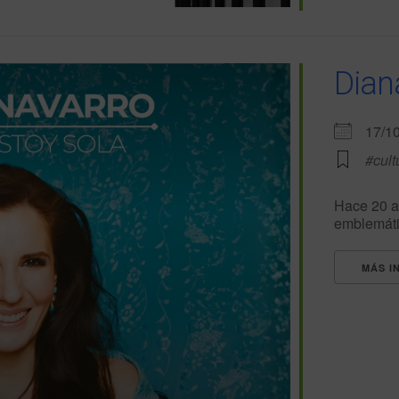
Dian
17/1
#cult
Hace 20 a
emblemátic
MÁS I