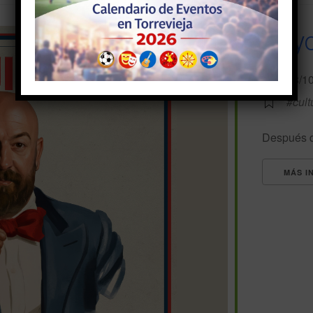
Goyo
18/1
#cult
Después de
MÁS I