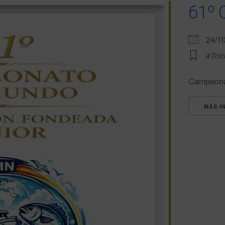
61º 
24/1
#Tor
Campeonat
MÁS I