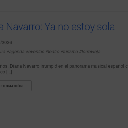
a Navarro: Ya no estoy sola
0/2026
ura #agenda #eventos #teatro #turismo #torrevieja
ños, Diana Navarro irrumpió en el panorama musical español co
o [...]
NFORMACIÓN