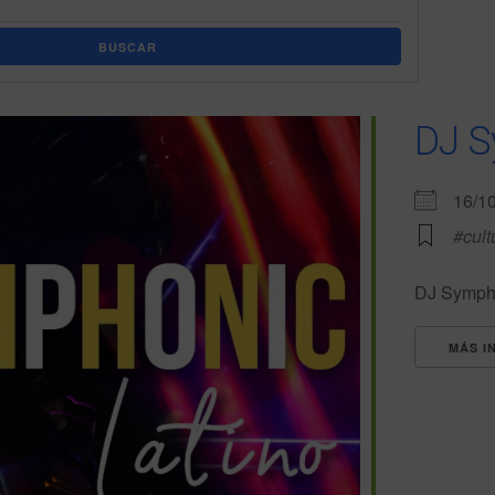
BUSCAR
DJ S
16/1
#cult
DJ Symphon
MÁS I