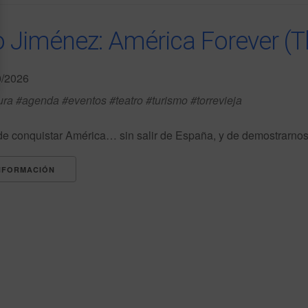
 Jiménez: América Forever (The
0/2026
ura #agenda #eventos #teatro #turismo #torrevieja
 conquistar América… sin salir de España, y de demostrarnos q
NFORMACIÓN