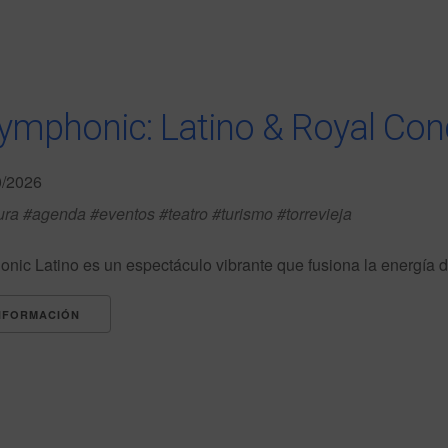
ymphonic: Latino & Royal Con
0/2026
ura #agenda #eventos #teatro #turismo #torrevieja
ic Latino es un espectáculo vibrante que fusiona la energía de l
NFORMACIÓN