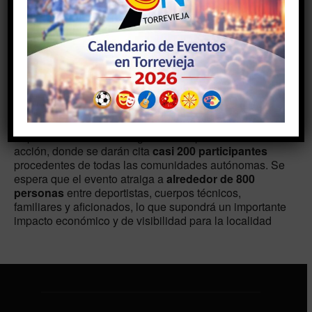
Descargar ICS
Google Calendar
TIPO DE EVENTO
#deporte #patinaje #inline #eventos #campeonato
#turismo #Torrevieja
El pabellón Cecilio Gallego será el epicentro de la
acción, donde se darán cita
casi 200 participantes
procedentes de todas las comunidades autónomas. Se
espera que el evento atraiga a
alrededor de 800
personas
entre deportistas, cuerpos técnicos,
familiares y aficionados, lo que supondrá un importante
impacto económico y de visibilidad para la localidad