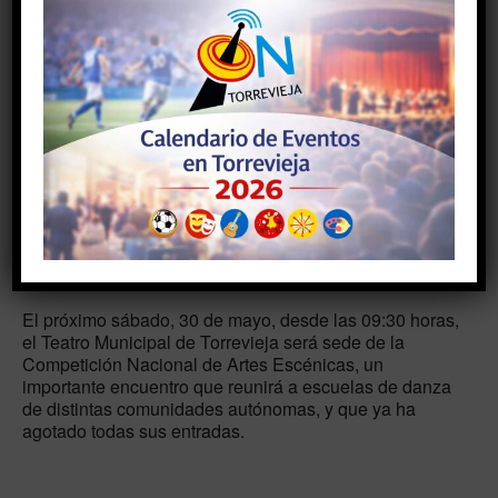
AÑADIR AL CALENDARIO
Descargar ICS
Google Calendar
TIPO DE EVENTO
Eventos de fin de semana
#cultura #agenda #eventos #teatro #turismo
#torrevieja
El próximo sábado, 30 de mayo, desde las 09:30 horas,
el Teatro Municipal de Torrevieja será sede de la
Competición Nacional de Artes Escénicas, un
importante encuentro que reunirá a escuelas de danza
de distintas comunidades autónomas, y que ya ha
agotado todas sus entradas.