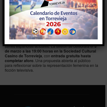
19:00 - 20:30
AÑADIR AL CALENDARIO
Descargar ICS
Google Calendar
Charla organizada con motivo del 8M que analizará el
papel de la mujer como creadora y personaje en las
series españolas actuales. La sesión se celebrará el
5
de marzo a las 19:00 horas en la Sociedad Cultural
Casino de Torrevieja
, con
entrada gratuita hasta
completar aforo
. Una propuesta abierta al público
para reflexionar sobre la representación femenina en la
ficción televisiva.