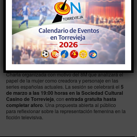
19:00 - 20:30
AÑADIR AL CALENDARIO
Descargar ICS
Google Calendar
Charla organizada con motivo del 8M que analizará el
papel de la mujer como creadora y personaje en las
series españolas actuales. La sesión se celebrará el
5
de marzo a las 19:00 horas en la Sociedad Cultural
Casino de Torrevieja
, con
entrada gratuita hasta
completar aforo
. Una propuesta abierta al público
para reflexionar sobre la representación femenina en la
ficción televisiva.