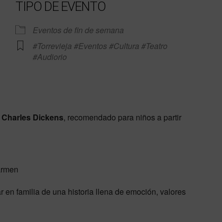
TIPO DE EVENTO
Eventos de fin de semana
#Torrevieja #Eventos #Cultura #Teatro
#Audiorio
e Calendar
iCalendar
Off
e
Charles Dickens
, recomendado para niños a partir
armen
r en familia de una historia llena de emoción, valores