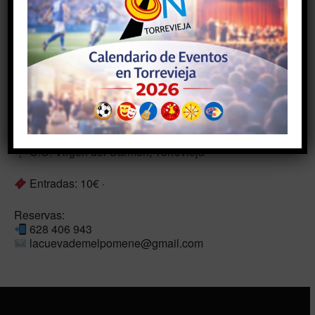
Una adaptación del cuento popular recopilado por los
hermanos Grimm que apuesta por la participación y la
solidaridad ciudadana para afrontar las calamidades
colectivas.
3 y 4 de julio · 19:30h
C.C. Virgen del Carmen, Torrevieja
Entradas: 10€ ·
Reservas:
628 406 943
lacuevademelpomene@gmail.com