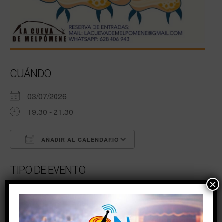
CUÁNDO
03/07/2026
19:30 - 21:30
AÑADIR AL CALENDARIO
Descargar ICS
Google Calendar
TIPO DE EVENTO
×
Eventos de fin de semana
#Eventos #Turismo #Agenda #Actividades #Teatro
#Torrevieja #TorreviejaOn