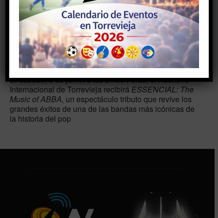
Eventos de fin de semana
#cultura #agenda #eventos #teatro #turismo
#torrevieja
El sábado, 6 de junio, a las 21:00 horas, el Auditorio
Internacional de Torrevieja recibirá
ESSENCIAL: The
Music of ABBA
, un espectáculo tributo que revive los
grandes éxitos de una de las bandas más icónicas de
la historia del pop