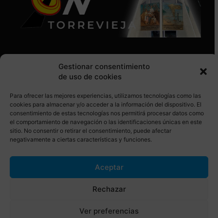
Gestionar consentimiento
de uso de cookies
Para ofrecer las mejores experiencias, utilizamos tecnologías como las
SÍGUENOS EN REDES SOCIALES
cookies para almacenar y/o acceder a la información del dispositivo. El
consentimiento de estas tecnologías nos permitirá procesar datos como
el comportamiento de navegación o las identificaciones únicas en este
sitio. No consentir o retirar el consentimiento, puede afectar
negativamente a ciertas características y funciones.
Aceptar
© Torrevieja ON. Desarrollado por
Netrotec
Rechazar
AVISO LEGAL
POLÍTICA DE COOKIES
Ver preferencias