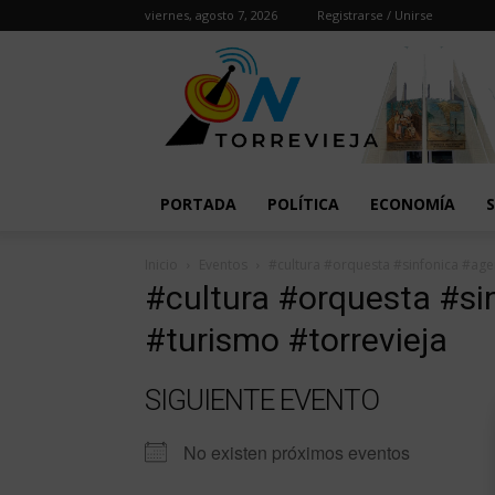
viernes, agosto 7, 2026
Registrarse / Unirse
PORTADA
POLÍTICA
ECONOMÍA
Inicio
Eventos
#cultura #orquesta #sinfonica #age
#cultura #orquesta #s
#turismo #torrevieja
SIGUIENTE EVENTO
No existen próximos eventos