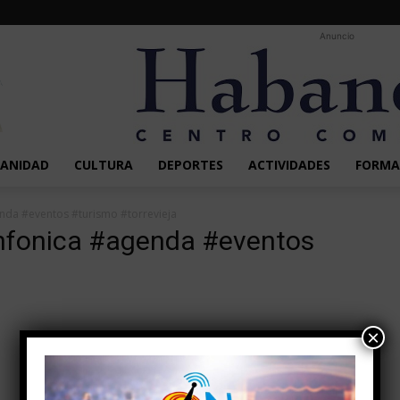
Anuncio
SANIDAD
CULTURA
DEPORTES
ACTIVIDADES
FORMA
nda #eventos #turismo #torrevieja
infonica #agenda #eventos
×