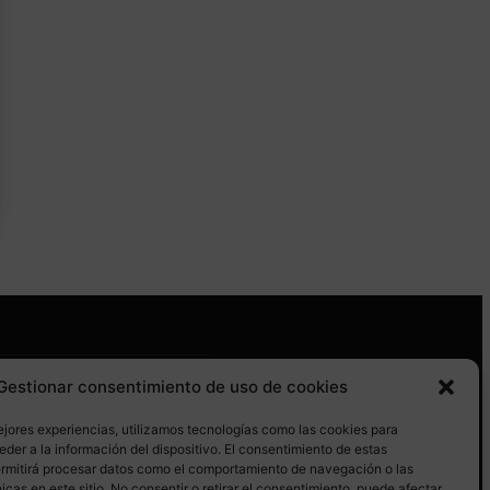
Gestionar consentimiento de uso de cookies
GUENOS EN REDES SOCIALES
ejores experiencias, utilizamos tecnologías como las cookies para
der a la información del dispositivo. El consentimiento de estas
ermitirá procesar datos como el comportamiento de navegación o las
icas en este sitio. No consentir o retirar el consentimiento, puede afectar