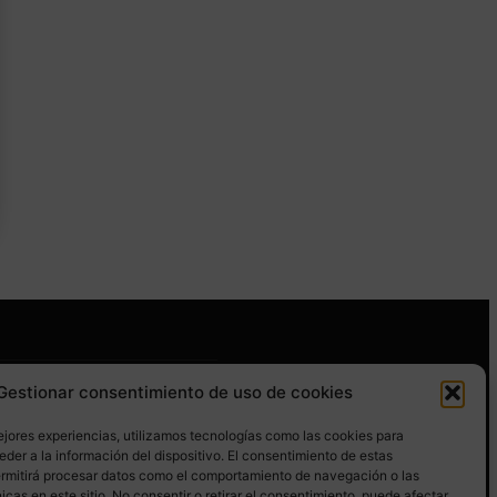
Gestionar consentimiento de uso de cookies
GUENOS EN REDES SOCIALES
ejores experiencias, utilizamos tecnologías como las cookies para
der a la información del dispositivo. El consentimiento de estas
ermitirá procesar datos como el comportamiento de navegación o las
icas en este sitio. No consentir o retirar el consentimiento, puede afectar