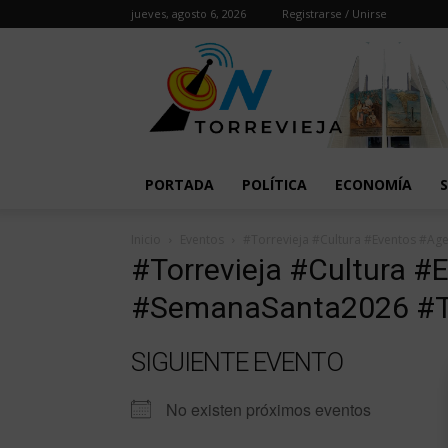
jueves, agosto 6, 2026
Registrarse / Unirse
PORTADA
POLÍTICA
ECONOMÍA
Inicio
Eventos
#Torrevieja #Cultura #Eventos #A
#Torrevieja #Cultura 
#SemanaSanta2026 #T
SIGUIENTE EVENTO
No existen próximos eventos