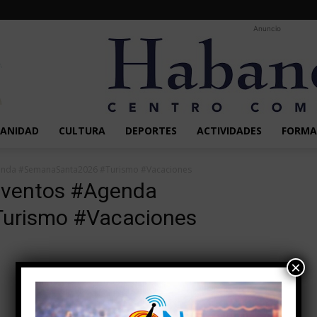
Anuncio
SANIDAD
CULTURA
DEPORTES
ACTIVIDADES
FORMA
genda #SemanaSanta2026 #Turismo #Vacaciones
#Eventos #Agenda
urismo #Vacaciones
×