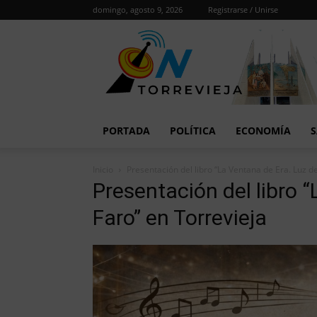
domingo, agosto 9, 2026
Registrarse / Unirse
PORTADA
POLÍTICA
ECONOMÍA
S
Inicio
Presentación del libro “La Ventana de Era. Luz d
Presentación del libro 
Faro” en Torrevieja