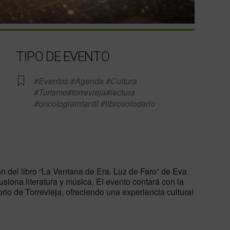
TIPO DE EVENTO
#Eventos #Agenda #Cultura
#Turismo#torrevieja#lectura
#oncologiainfantil #librosolodario
e Calendar
iCalendar
Off
n del libro “La Ventana de Era. Luz de Faro” de
Eva
usiona literatura y música. El evento contará con la
rio de Torrevieja, ofreciendo una experiencia cultural