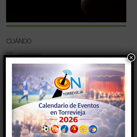
CUÁNDO
10/02/2026
×
10:00
AÑADIR AL CALENDARIO
Descargar ICS
Google Calendar
La muestra permanecerá abierta al público hasta el
próximo
20 de febrero
en el hall del
Edificio
Multiusos de Torrevieja
, ubicado en la Avenida de las
Habaneras, 3A, en horario de
9:00 a 13:30 horas y de
15:30 a 21:00 horas
.