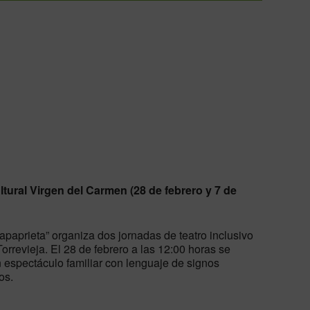
e Calendar
iCalendar
Off
ltural Virgen del Carmen (28 de febrero y 7 de
apaprieta” organiza dos jornadas de teatro inclusivo
orrevieja. El 28 de febrero a las 12:00 horas se
n espectáculo familiar con lenguaje de signos
os.