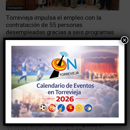
Formación
Torrevieja impulsa el empleo con la
contratación de 55 personas
desempleadas gracias a seis programas
municipales
×
Torrevieja ON
-
07/08/2026
0
Infraestrucutras
La Generalitat Valenciana impulsa el