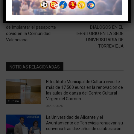
Artículo anterior
Artículo siguiente
La intención de Ximo Puig
COMIENZA EL CICLO
de implantar el pasaporte
DIÁLOGOS EN EL
covid en la Comunidad
TERRITORIO EN LA SEDE
Valenciana
UNIVERSITARIA DE
TORREVIEJA
NOTICIAS RELACIONADAS
El Instituto Municipal de Cultura invierte
más de 17.500 euros en la renovación de
las aulas de danza del Centro Cultural
Virgen del Carmen
Cultura
04/08/2026
La Universidad de Alicante y el
Ayuntamiento de Torrevieja renuevan su
convenio tras diez años de colaboración