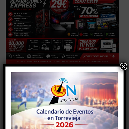
×
TAGS
#alicante
#AYUNTAMIENTODETORREVIEJA
#comunidadvalenciana
#torrevieja
#torreviejaon
Facebook
Twitter
Pinterest