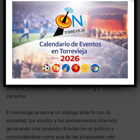
como brillantes, improvisación constante y un humor
inteligente, provocador y sin filtros.
Joaquín Caserza cierra el fin de
semana con humor y reflexión
El
domingo 1 de febrero, a las 19:00 horas
, el Teatro
Municipal acogerá
“Conversaciones con mi mente”
, el
espectáculo del cómico
Joaquín Caserza
, que aborda
la salud mental desde una perspectiva honesta y
cercana, combinando humor, storytelling y reflexión
personal.
El monólogo propone un diálogo abierto con la
ansiedad, los miedos y los pensamientos internos,
generando una conexión directa con el público y
consolidándose como una de las propuestas más