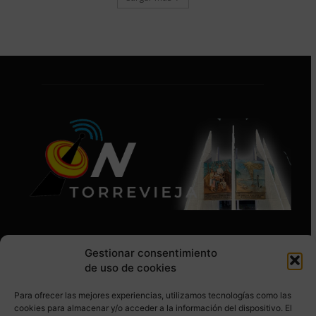
Gestionar consentimiento
de uso de cookies
Para ofrecer las mejores experiencias, utilizamos tecnologías como las
SÍGUENOS EN REDES SOCIALES
cookies para almacenar y/o acceder a la información del dispositivo. El