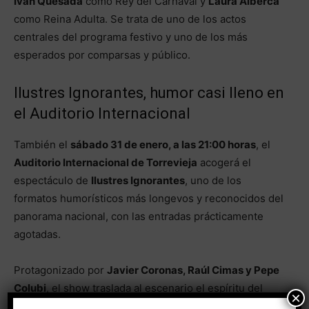
Iván Quesada
como Rey del Carnaval y
Laura Alberca
como Reina Adulta. Se trata de uno de los actos
centrales del programa festivo y uno de los más
esperados por comparsas y público.
Ilustres Ignorantes, humor casi lleno en
el Auditorio Internacional
También el
sábado 31 de enero, a las 21:00 horas
, el
Auditorio Internacional de Torrevieja
acogerá el
espectáculo de
Ilustres Ignorantes
, uno de los
formatos humorísticos más longevos y reconocidos del
panorama nacional, con las entradas prácticamente
agotadas.
Protagonizado por
Javier Coronas, Raúl Cimas y Pepe
Colubi
, el show traslada al escenario el espíritu del
×
mítico programa televisivo, con debates tan absurdos