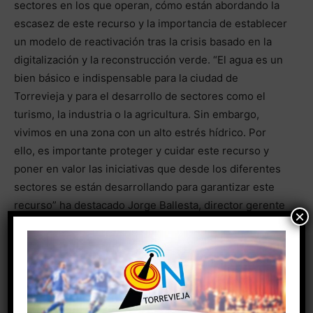
sectores en los que operan, cómo están abordando la
escasez de este recurso y la importancia de establecer
un modelo de reactivación tras la crisis basado en la
digitalización y la reconstrucción verde. “El agua es un
bien básico e indispensable para la ciudad de
Torrevieja y para el desarrollo de sectores como el
turismo, la industria o la agricultura. Sin embargo,
vivimos en una zona con un alto estrés hídrico. Por
ello, es importante proteger y cuidar este recurso y
poner en valor las iniciativas que desde los diferentes
sectores se están desarrollando para garantizar este
recurso” ha destacado Jorge Ballesta, director gerente
×
de Agamed.
Agamed organiza numerosas actividades para
conmemorar el Día Mundial del Agua. Este año, dada la
situación actual, ha apostado por una jornada