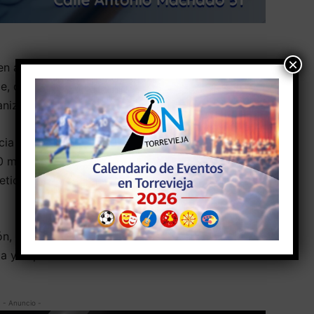
×
 en aguas del departamento de Burdeos el
, del 28 de octubre al 1 de noviembre, en el que
anización de Cercle de la Voile de Bordeaux.
ia era muy alta, Alejandro Pareja obtuvo
 mangas y logrando la victoria en la clasificación
tición, Alejandro se hizo con el primer puesto en
ión, en la que han competido barcos procedentes
ca y España.
- Anuncio -