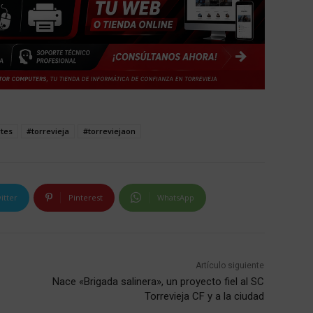
tes
#torrevieja
#torreviejaon
itter
Pinterest
WhatsApp
Artículo siguiente
Nace «Brigada salinera», un proyecto fiel al SC
Torrevieja CF y a la ciudad