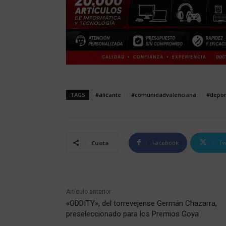
TAGS
#alicante
#comunidadvalenciana
#depor
Facebook
Tw
Cuota
Artículo anterior
«ODDITY», del torrevejense Germán Chazarra,
preseleccionado para los Premios Goya