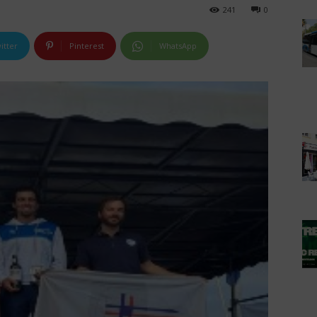
241
0
itter
Pinterest
WhatsApp