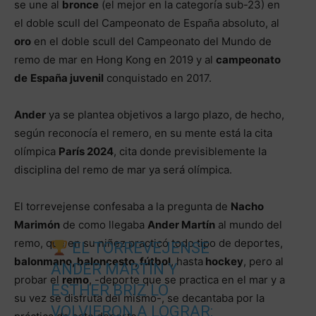
se une al
bronce
(el mejor en la categoría sub-23) en
el doble scull del Campeonato de España absoluto, al
oro
en el doble scull del Campeonato del Mundo de
remo de mar en Hong Kong en 2019 y al
campeonato
de
España juvenil
conquistado en 2017.
Ander
ya se plantea objetivos a largo plazo, de hecho,
según reconocía el remero, en su mente está la cita
olímpica
París 2024
, cita donde previsiblemente la
disciplina del remo de mar ya será olímpica.
El torrevejense confesaba a la pregunta de
Nacho
Marimón
de como llegaba
Ander Martín
al mundo del
remo, que en su niñez practicó todo tipo de deportes,
EL TORREVEJENSE
balonmano, baloncesto, fútbol
, hasta
hockey
, pero al
ANDER MARTÍN Y
probar el
remo
, -deporte que se practica en el mar y a
ESTHER BRIZ LO
su vez se disfruta del mismo-, se decantaba por la
VOLVIERON A LOGRAR: