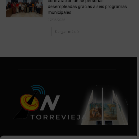
contratación de 55 personas
desempleadas gracias a seis programas
municipales
07/08/2026
Cargar más