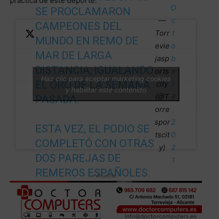
práctica de este deporte.
O
SE PROCLAMARON
—
c
CAMPEONES DEL
Torr
t
MUNDO EN REMO DE
evie
o
MAR DE LARGA
jasp
b
DISTANCIA, IGUALANDO
orts
e
Haz clic para aceptar márketing cookies
EL ORO DE LA SEMANA
city
r
y habilitar este contenido
(@T
4
PASADA.
orre
,
spor
2
ESTA VEZ, EL PODIO SE
tscit
0
COMPLETÓ CON OTRAS
y)
2
DOS PAREJAS DE
1
REMEROS ESPAÑOLES.
- Anuncio -
PIC.TWITTER.COM/BW
BXZ0LAAM