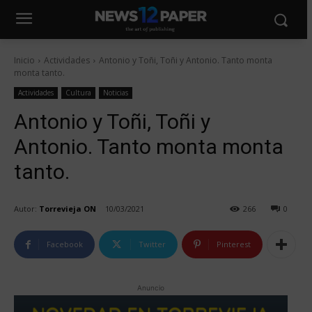
Inicio
Actividades
Antonio y Toñi, Toñi y Antonio. Tanto monta
monta tanto.
Actividades
Cultura
Noticias
Antonio y Toñi, Toñi y
Antonio. Tanto monta monta
tanto.
Autor:
Torrevieja ON
10/03/2021
266
0
Facebook
Twitter
Pinterest
Anuncio