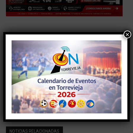
×
Facebook
Twitter
Pinterest
Artículo anterior
Artículo siguiente
MAÑANA COMIENZAN LOS
EL COMITE DE EMPRESA
TRABAJOS DE
DEL HOSPITAL DE
RENOVACIÓN DEL
TORREVIEJA SE
ALUMBRADO PÚBLICO DEL
MANIFIESTA
PARQUE EMPRESARIAL
“CASA GRANDE”
NOTICIAS RELACIONADAS