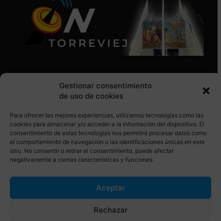
Gestionar consentimiento
de uso de cookies
Para ofrecer las mejores experiencias, utilizamos tecnologías como las
SÍGUENOS EN REDES SOCIALES
cookies para almacenar y/o acceder a la información del dispositivo. El
consentimiento de estas tecnologías nos permitirá procesar datos como
el comportamiento de navegación o las identificaciones únicas en este
sitio. No consentir o retirar el consentimiento, puede afectar
negativamente a ciertas características y funciones.
Aceptar
© Torrevieja ON. Desarrollado por
Netrotec
Rechazar
AVISO LEGAL
POLÍTICA DE COOKIES