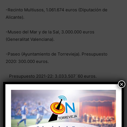
-Recinto Multiusos, 1.061.674 euros (Diputación de
Alicante).
-Museo del Mar y de la Sal, 3.000.000 euros
(Generalitat Valenciana).
-Paseo (Ayuntamiento de Torrevieja). Presupuesto
2020: 300.000 euros.
Presupuesto 2021-22: 3.033.507´60 euros.
×
Presupuesto 2023: 337.056 euros.
El total de la inversión de la obra en su conjunto
asciende a 7.732.237´60 euros.