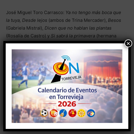
José Miguel Toro Carrasco:
Ya no tengo más boca que
la tuya, Desde lejos
(ambos de Trina Mercader),
Besos
(Gabriela Mistral),
Dicen que no hablan las plantas
(Rosalía de Castro)
y
Si sabrá la primavera
(hermana
×
sor Lucía de Antequera).
Francisco Oliveros Jiménez:
El mañana efímero
(Antonio Machado),
Un signo… ¡Quiero un signo!
(León
Felipe),
La vida es sueño
(Pedro Calderón de la Barca)
y
¿Dónde está Dios?
(León Felipe).
Andrés Iglesias Castelao:
Temblor por España
(José
Antonio Iglesias),
Para que yo me llame Ángel González
(Ángel González),
A… mi… madre
(Manuel Tirado y
Andrés Iglesias) y
Autorretrato
(León Felipe).