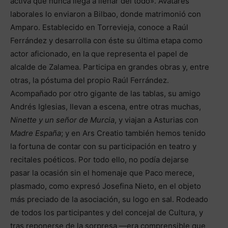
activa que nunca llega a llenar del todo». Avatares
laborales lo enviaron a Bilbao, donde matrimonió con
Amparo. Establecido en Torrevieja, conoce a Raúl
Ferrández y desarrolla con éste su última etapa como
actor aficionado, en la que representa el papel de
alcalde de Zalamea. Participa en grandes obras y, entre
otras, la póstuma del propio Raúl Ferrández.
Acompañado por otro gigante de las tablas, su amigo
Andrés Iglesias, llevan a escena, entre otras muchas,
Ninette y un señor de Murcia
, y viajan a Asturias con
Madre España
; y en Ars Creatio también hemos tenido
la fortuna de contar con su participación en teatro y
recitales poéticos. Por todo ello, no podía dejarse
pasar la ocasión sin el homenaje que Paco merece,
plasmado, como expresó Josefina Nieto, en el objeto
más preciado de la asociación, su logo en sal. Rodeado
de todos los participantes y del concejal de Cultura, y
tras reponerse de la sorpresa —era comprensible que