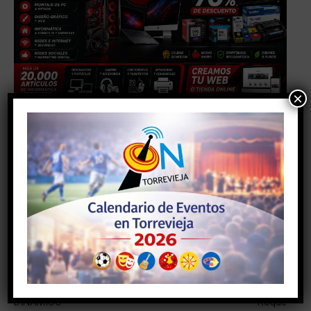
×
Facebook
Twitter
Pinterest
Artículo anterior
Artículo siguiente
NUEVA FECHA PARA EL
Incendio en la cochera de
CONCIERTO DEL DUO
un edificio del barrio de San
DINÁMICO
Roque