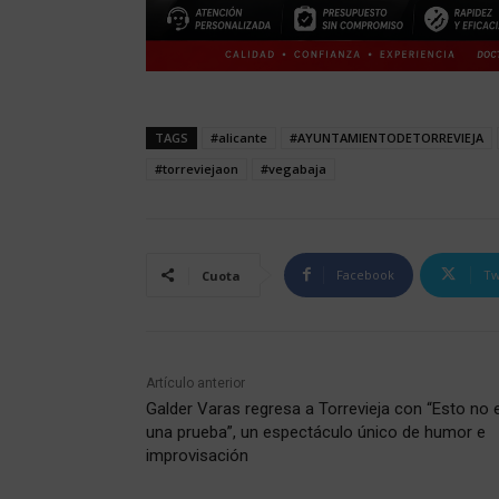
TAGS
#alicante
#AYUNTAMIENTODETORREVIEJA
#torreviejaon
#vegabaja
Facebook
Tw
Cuota
Artículo anterior
Galder Varas regresa a Torrevieja con “Esto no 
una prueba”, un espectáculo único de humor e
improvisación