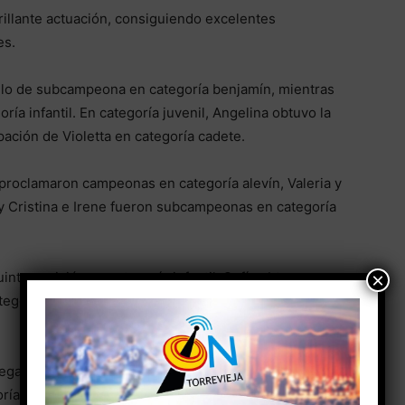
rillante actuación, consiguiendo excelentes
es.
ítulo de subcampeona en categoría benjamín, mientras
a infantil. En categoría juvenil, Angelina obtuvo la
pación de Violetta en categoría cadete.
 proclamaron campeonas en categoría alevín, Valeria y
 y Cristina e Irene fueron subcampeonas en categoría
×
inta posición en categoría infantil, Sofía obtuvo
tegoría cadete y Victoria logró el subcampeonato en
legaron también grandes resultados. Carla fue
oría junior, Vicky se proclamó campeona y Mayra