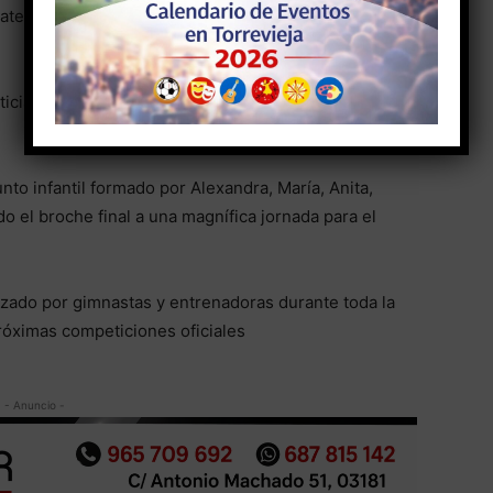
tegoría senior, Delphine consiguió el oro y Lina la
icia y Anastasiia se alzaron con el primer puesto de
to infantil formado por Alexandra, María, Anita,
o el broche final a una magnífica jornada para el
lizado por gimnastas y entrenadoras durante toda la
róximas competiciones oficiales
- Anuncio -