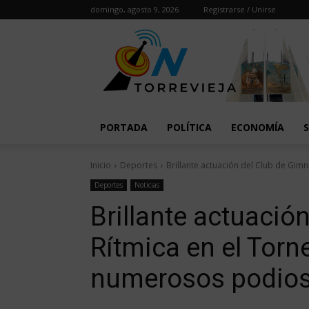
domingo, agosto 9, 2026
Registrarse / Unirse
PORTADA
POLÍTICA
ECONOMÍA
Inicio
Deportes
Brillante actuación del Club de Gimn
Deportes
Noticias
Brillante actuació
Rítmica en el Torn
numerosos podio