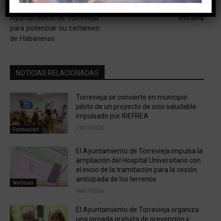
El Consell colabora con el
Cuando un animal se
Ayuntamiento de Torrevieja
extravía
para potenciar su certamen
de Habaneras
NOTICIAS RELACIONADAS
Torrevieja se convierte en municipio
piloto de un proyecto de ocio saludable
impulsado por IREFREA
27/07/2026
Formación
El Ayuntamiento de Torrevieja impulsa la
ampliación del Hospital Universitario con
el inicio de la tramitación para la cesión
anticipada de los terrenos
Noticias
06/07/2026
El Ayuntamiento de Torrevieja organiza
una jornada gratuita de prevención y