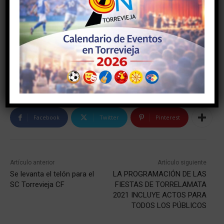
Facebook
Twitter
Pinterest
Artículo anterior
Artículo siguiente
Se levanta el telón para el
LA PROGRAMACIÓN DE LAS
SC Torrevieja CF
FIESTAS DE TORRELAMATA
2021 INCLUYE ACTOS PARA
TODOS LOS PÚBLICOS