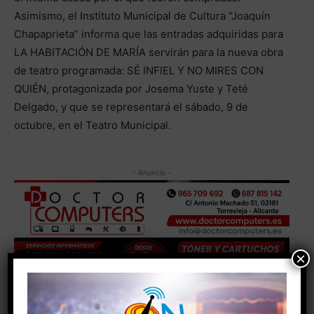
Asimismo, el Instituto Municipal de Cultura “Joaquín
Chapaprieta” informa que las entradas adquiridas para
LA HABITACIÓN DE MARÍA servirán para la nueva obra
de teatro programada: SÉ INFIEL Y NO MIRES CON
QUIÉN, protagonizada por Josema Yuste y Teté
Delgado, y que se representará el sábado, 9 de
octubre, en el Teatro Municipal.
- Anuncio -
×