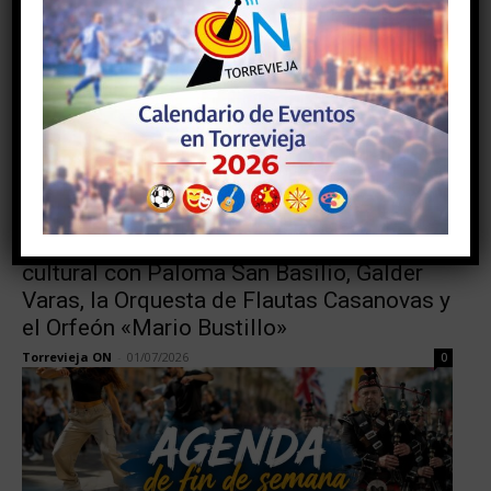
Agenda
Torrevieja ofrece un gran fin de semana
cultural con Paloma San Basilio, Galder
Varas, la Orquesta de Flautas Casanovas y
el Orfeón «Mario Bustillo»
Torrevieja ON
-
01/07/2026
0