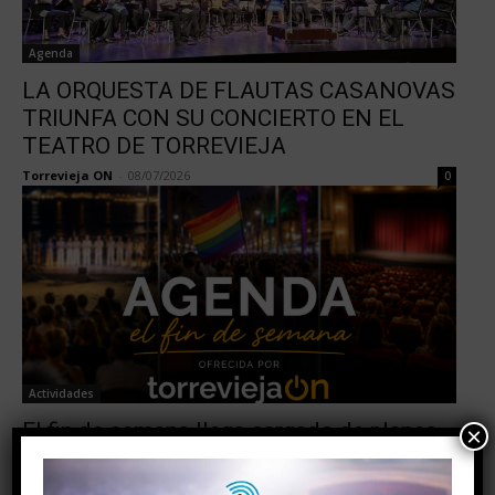
Agenda
LA ORQUESTA DE FLAUTAS CASANOVAS
TRIUNFA CON SU CONCIERTO EN EL
TEATRO DE TORREVIEJA
Torrevieja ON
-
08/07/2026
0
Actividades
El fin de semana llega cargado de planes
×
en Torrevieja: descubre toda la agenda
Torrevieja ON
-
03/07/2026
0