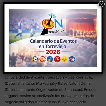
×
Manager BanskoLab en Lisboa); Ignacio Mas Casado
(CEO Startup Valencia), Carles Ribes Estrella (Business
Development Manager de ColivINN y LATAM), Pedro
Ignacio Rodríguez López (Responsable de estrategia y
desarrollo corporativo Grupo Marjal), Ignacio Rodríguez
Castellano (Fundador de RePeople), Jon Hormaeche
Castells (Co-fundador de Sun&Co) y Antonio Sánchez
Santapau (técnico de promoción y marketing de Visit
Benidorm).
El próximo viernes, 18 de febrero, se desarrollará la
sesión 2, donde intervendrán los profesores de la
Universidad de Alicante Sonia Lydia Rujas Rodríguez
(Departamento de Marketing) y Rafael Lafont Deniz
(Departamento de Organización de Empresas). En esta
segunda sesión se analizarán los nuevos modelos de
negocio surgidos al amparo del nuevo escenario