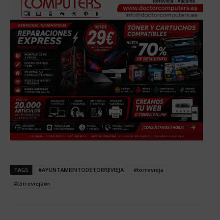
TAGS
#AYUNTAMIENTODETORREVIEJA
#torrevieja
#torreviejaon