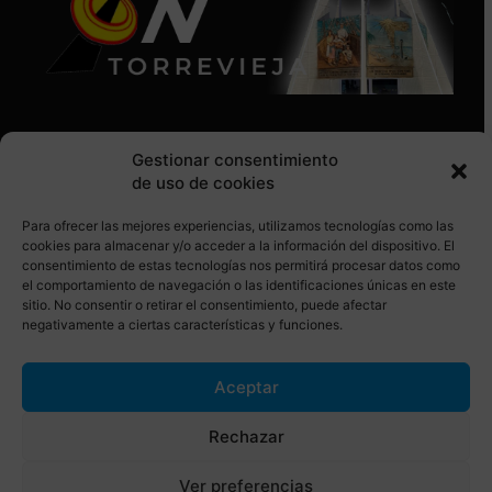
Gestionar consentimiento
de uso de cookies
Para ofrecer las mejores experiencias, utilizamos tecnologías como las
SÍGUENOS EN REDES SOCIALES
cookies para almacenar y/o acceder a la información del dispositivo. El
consentimiento de estas tecnologías nos permitirá procesar datos como
el comportamiento de navegación o las identificaciones únicas en este
sitio. No consentir o retirar el consentimiento, puede afectar
negativamente a ciertas características y funciones.
Aceptar
© Torrevieja ON. Desarrollado por
Netrotec
Rechazar
AVISO LEGAL
POLÍTICA DE COOKIES
Ver preferencias