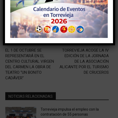
Facebook
Twitter
Artículo anterior
Artículo siguiente
EL 1 DE OCTUBRE SE
TORREVIEJA ACOGE LA IV
REPRESENTARÁ EN EL
EDICIÓN DE LA JORNADA
CENTRO CULTURAL VIRGEN
DE LA ASOCIACIÓN
DEL CARMEN LA OBRA DE
ALICANTE POR EL TURISMO
TEATRO “UN BONITO
DE CRUCEROS
CADÁVER”
NOTICIAS RELACIONADAS
Torrevieja impulsa el empleo con la
contratación de 55 personas