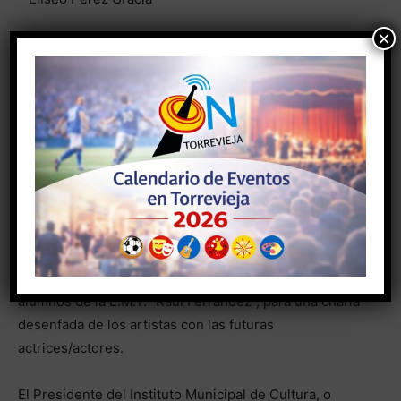
×
El fallo del jurado y entrega de premios se realizará en
el acto público que tendrá lugar el domingo, 27 de
marzo, a las 20:00 horas, en el Teatro Municipal de
Torrevieja, siendo obligatoria la asistencia de al menos
un representante de cada compañía seleccionada que
opte a premio. En el acto se procederá a la lectura del
Manifiesto Mundial del Teatro, y se representará la
obra “La Mama”, escrita y dirigida por Jesús García
Gallera.
Cada grupo participante tendrá un encuentro con los
alumnos de la E.M.T. “Raúl Ferrández”, para una charla
desenfada de los artistas con las futuras
actrices/actores.
El Presidente del Instituto Municipal de Cultura, o