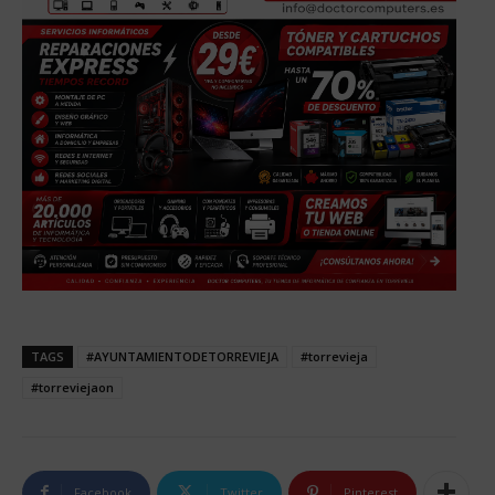
TAGS
#AYUNTAMIENTODETORREVIEJA
#torrevieja
#torreviejaon
Facebook
Twitter
Pinterest