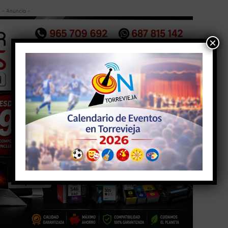
- Anuncio -
×