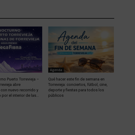
Agenda
urno Puerto Torrevieja –
Qué hacer este fin de semana en
rrevieja abre
Torrevieja: conciertos, fútbol, cine,
 con nuevo recorrido y
deporte y fiestas para todos los
por el interior de las...
públicos