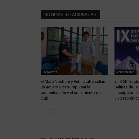
NOTICIAS RELACIONADAS
Deportes
Actividades
El Mare Nostrum y Publicitatte sellan
El IX 5K Noct
un acuerdo para impulsar la
Salinas de To
comunicación y el crecimiento del
inscripciones
club
un paso único 