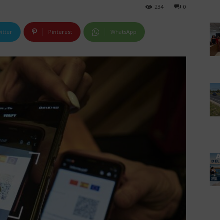
234
0
itter
Pinterest
WhatsApp