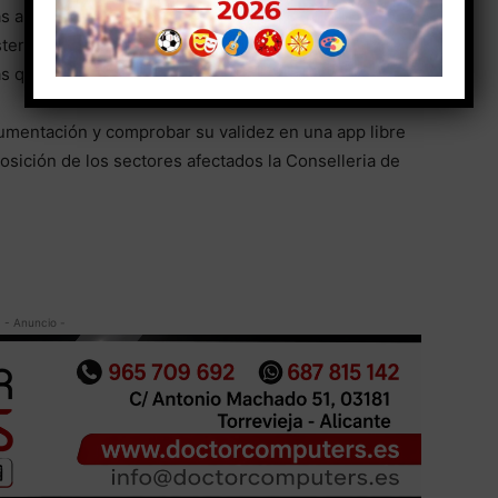
tas a hospitales y a residencias de mayores y servicios
esteras como casales falleros cuando se hagan
que requieran quitarse la mascarilla en interiores.
ocumentación y comprobar su validez en una app libre
osición de los sectores afectados la Conselleria de
- Anuncio -