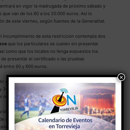
entrará en vigor la madrugada de próximo sábado y
 que van de los 60 a los 30.000 euros. Así lo
n de este viernes, según fuentes de la Generalitat.
el incumplimiento de esta restricción contempla dos
leve
que los particulares se cuelen sin presentar
así como que los locales no tenga expuestos los
 de presentar el certificado o las pruebas
rá entre 60 y 600 euros.
×
ir el acceso de clientes sin la documentación
1 y 30.000 euros, dependiendo del grado de
ol del acceso.
rtir del sábado junto a
DNI o pasaporte
para acceder
e ocio y restauración, dedicados a actividades
y celebraciones de más de 500 personas donde no