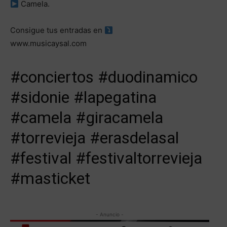
Camela.
Consigue tus entradas en
www.musicaysal.com
#conciertos #duodinamico
#sidonie #lapegatina
#camela #giracamela
#torrevieja #erasdelasal
#festival #festivaltorrevieja
#masticket
- Anuncio -