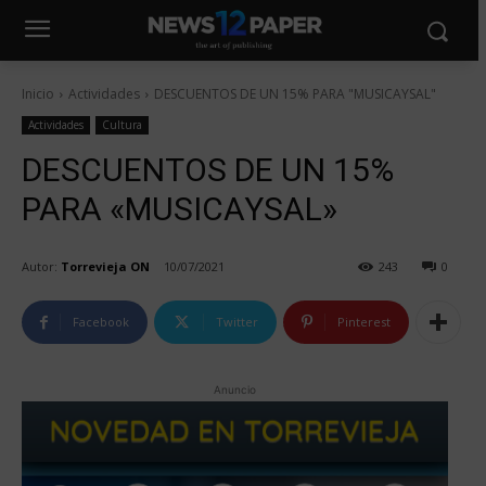
Inicio
Actividades
DESCUENTOS DE UN 15% PARA "MUSICAYSAL"
Actividades
Cultura
DESCUENTOS DE UN 15%
PARA «MUSICAYSAL»
Autor:
Torrevieja ON
10/07/2021
243
0
Facebook
Twitter
Pinterest
Anuncio