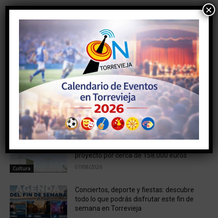
×
Artículo anterior
Artículo siguiente
Gala 25 aniversario de
La selección juvenil
Protección Civil
femenina de Balonmano
playa con la Torrevejense
Paula Quiles, disputará las
semifinales del Europeo
NOTICIAS RELACIONADAS
El futuro Centro Cívico de San Roque da
un paso decisivo con la adjudicación del
proyecto por cerca de 158.000 euros
07/08/2026
Cultura
Conciertos, deporte y fiestas: descubre
todo lo que podrás disfrutar este fin de
semana en Torrevieja