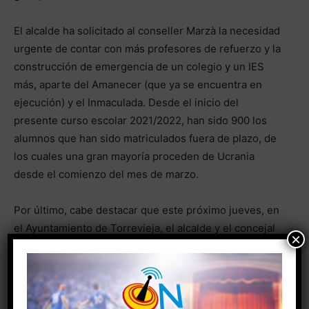
El alcalde ha solicitado al conseller Marzà la necesidad
urgente de contar con más profesores de refuerzo y la
construcción de emergencia de un colegio y un IES
más, aparte del Amanecer (que ya se encuentra en
ejecución) y el Inmaculada. Desde el inicio del
presente curso escolar 2021/2022, han sido 900 los
alumnos que han sido matriculados fuera de plazo, de
los cuales una gran mayoría proceden de Ucrania
desde el comienzo del mes de marzo.
Por último, cabe destacar que este próximo jueves, en
el Ayuntamiento de Torrevieja, el alcalde y el concejal
×
de Educación mantendrán una reunión de trabajo con
los altos cargos de la Conselleria de Educación para
concretar todas las actuaciones que se van a llevar a
cabo a corto, medio y largo plazo en materia educativa