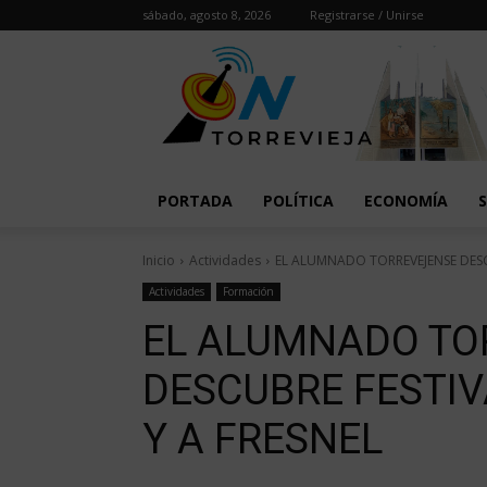
sábado, agosto 8, 2026
Registrarse / Unirse
PORTADA
POLÍTICA
ECONOMÍA
Inicio
Actividades
EL ALUMNADO TORREVEJENSE DESC
Actividades
Formación
EL ALUMNADO TO
DESCUBRE FESTI
Y A FRESNEL