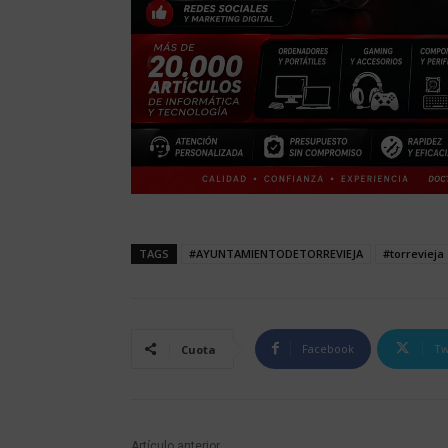
TAGS
#AYUNTAMIENTODETORREVIEJA
#torrevieja
Facebook
Tw
Cuota
Artículo anterior