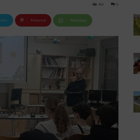
461
0
itter
Pinterest
WhatsApp