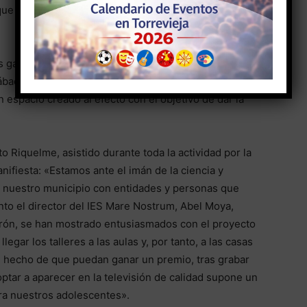
e que se entregarán en una ceremonia emblemática en
nes ganadoras en el programa Canal UNED que UNED
sábados. Además, se realizará una exposición virtual
 espacio creado al efecto con el objetivo de dar la
 Riquelme, asistido durante toda la actividad por la
nifiesta: «Estamos ante el imán de la ciencia y
 nuestro municipio con entidades y personas que
nto el director del IES Mare Nostrum, Abel Moya,
rón, se han mostrado entusiasmados con el proyecto
legar los talleres a las aulas y, por tanto, a las casas
l hecho de que puedan ganar un premio, tras grabar
optar a aparecer en la televisión de calidad supone un
ara nuestros adolescentes».