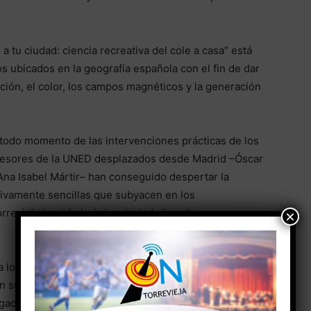
 a tu ciudad: ciencia recreativa del cole a casa” está
s ubicados en la geografía española con el fin de dar
cción, el color, los campos magnéticos y la generación
n todo momento de las intervenciones prácticas de los
ofesores de la UNED desplazados desde Madrid –Óscar
Ana Isabel Mártir– han conseguido despertar la
ativamente sencillas que subyacen en los
rrevieja ha sido la única ciudad alicantina en su
×
a los centros docentes participantes varios kits de
 sus domicilios practiquen y, si lo desean, puedan
igadora. Estos vídeos pueden optar a interesantes