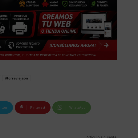
#torreviejaon
itter
Pinterest
WhatsApp
Artículo siguiente