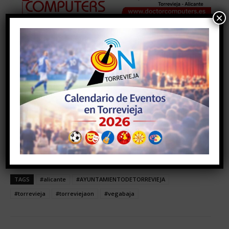
×
TAGS
#alicante
#AYUNTAMIENTODETORREVIEJA
#torrevieja
#torreviejaon
#vegabaja