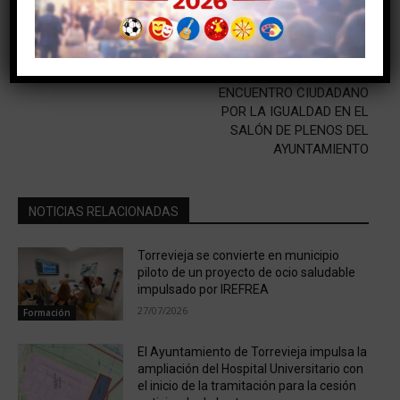
Artículo anterior
Artículo siguiente
VUELVE EL BONOCONSUMO
EL MIÉRCOLES, 6 DE
OCTUBRE, A LAS 18:00
HORAS, TENDRÁ LUGAR UN
ENCUENTRO CIUDADANO
POR LA IGUALDAD EN EL
SALÓN DE PLENOS DEL
AYUNTAMIENTO
NOTICIAS RELACIONADAS
Torrevieja se convierte en municipio
piloto de un proyecto de ocio saludable
impulsado por IREFREA
27/07/2026
Formación
El Ayuntamiento de Torrevieja impulsa la
ampliación del Hospital Universitario con
el inicio de la tramitación para la cesión