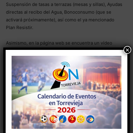
Suspensión de tasas a terrazas (mesas y sillas), Ayudas
directas al recibo del Agua, Bonoconsumo (que se
activará próximamente), así como el ya mencionado
Plan Resistir.
Asimismo, en la página web se encuentra un vídeo
×
explicativo de cómo se deben de rellenar todos los
documentos a aportar para acceder a las ayudas y cuál
es la forma de presentación (todos los documentos
será obligatorio presentarlos a través de Sede
Electrónica con firma digital).
Los usuarios también tienen disponibles un número de
teléfono (96 507 43 10) con un horario de 09:00 a
13:00 horas, y un correo electrónico
info@ahoratorrevieja.es.