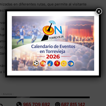
izadas en diferentes rutas, que permite al visitante
r estos monumentos.
×
uevas tecnologías para acercar sus contenidos a todos
 la provincia de Alicante con una selección de las
e han sido fabricadas con una impresora 3D. Para
iento de la visita para todos los colectivos, se
ón dirigiendo al visitante a la página web del MARQ y
an a mejorar la comprensión de la muestra.
ránsito, habiendo itinerado hasta el momento
, La Vila Joiosa, Cocentaina, Guardamar del Segura y
- Anuncio -