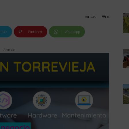
245
0
itter
Pinterest
WhatsApp
Anuncio