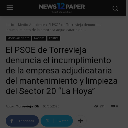
Inicio
Medio Ambiente
El PSOE de Torrevieja denuncia el
incumplimiento de la empresa adjudicataria del...
Medio Ambiente
Noticias
Política
El PSOE de Torrevieja
denuncia el incumplimiento
de la empresa adjudicataria
del mantenimiento y limpieza
del Sector 20 “La Hoya”
Autor:
Torrevieja ON
03/06/2026
291
0
Facebook
Twitter