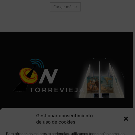
Cargar más
Gestionar consentimiento
de uso de cookies
Para ofrecer las mejores experiencias, utilizamos tecnologías como las