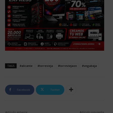
TAGS
#alicante
#torrevieja
#torreviejaon
#vegabaja
Facebook
Twitter
Artículo anterior
Artículo siguiente