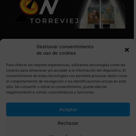
Gestionar consentimiento
de uso de cookies
Para ofrecer las mejores experiencias, utilizamos tecnologías como las
SÍGUENOS EN REDES SOCIALES
cookies para almacenar y/o acceder a la información del dispositivo. El
consentimiento de estas tecnologías nos permitirá procesar datos como
el comportamiento de navegación o las identificaciones únicas en este
sitio. No consentir o retirar el consentimiento, puede afectar
negativamente a ciertas características y funciones.
Aceptar
© Torrevieja ON. Desarrollado por
Netrotec
Rechazar
AVISO LEGAL
POLÍTICA DE COOKIES