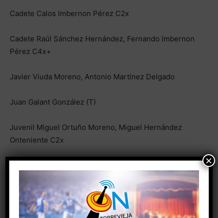
Cadete Calos Imbernon Pérez C2x
Cadete Raúl Sánchez Hernández, Fernando Imbernon
Pérez C4x+
Javier Viuda Moreno, Antonio Martínez Delgado
Juan Galant González (T)
Juvenil Miguel Ortuño Moreno, Miguel Hernández
Onteniente C2x
×
Absoluta Francisco José Pizana Iniesta C1x
Absoluta Juan de dios Concesa Gutiérrez, Juan Tárraga
Paredes C2x