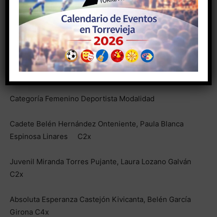
Veterano Adán Heil Aldeguer C1x
Veterano Jorge Ballester Soler C1x
Veterano Migue A. Valero, Fernando Imbernon Martínez
C2x
Categoría Femenino Deportista Modalidad
Cadete Belén Hernández Onteniente, Paula Blanca
Espinosa Linares C2x
Juvenil Miranda Torres Pujante, Laura Lozano Galván
C2x
Absoluta Esperanza Castejón Kivicanta, Belén García
Girona C4x