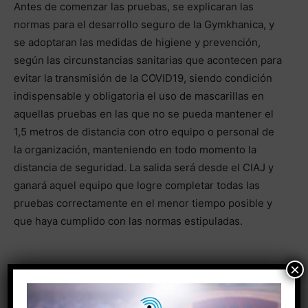
Antes de comenzar las pruebas, se explicaran las
normas para el desarrollo seguro de la Gymkhanica, y
se adoptaran las medidas de higiene y prevención,
según las circunstancias sanitarias que acontecen para
evitar la transmisión de la COVID19, siendo condición
indispensable y obligatoria el uso de mascarillas en
aquellas pruebas en las que no se pueda mantener el
1,5 metros de distancia con otro equipo o personal de
la organización, manteniendo en todo momento la
distancia de seguridad. La salida será desde el CIAJ y
ganará aquel equipo que logre completar todas las
pruebas correctamente en el menor tiempo posible y
que haya cumplido con las normas estipuladas.
×
Habrá premios para los tres primeros grupos
clasificados: