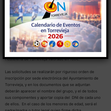
1º PREMIO: Cheque-viaje a utilizar durante el año 2022
por valor de 800€ (200€ para cada componente del
equipo).
2º PREMIO: Vale por cortesía de APYMECO valorado en
150€.
3º PREMIO: Vale por cortesía de la Asociación de
Hostelería de Torrevieja valorado en 100€.
Las solicitudes se realizarán por riguroso orden de
inscripción por sede electrónica del Ayuntamiento de
Torrevieja, y en los documentos que se adjuntan
deberán aparecer el nombre del grupo, y el de todos
sus componentes y aportar copia del DNI de cada uno
de ellos. En el caso de los menores de edad, será el
padre/madre o tutor legal quien firme dicha