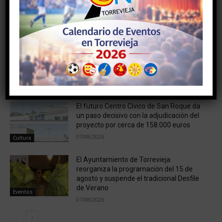
NOTICIAS RELACIONADAS
Grandes conciertos, humor, flamenco y la
Reina de la Sal protagonizan el otoño
cultural de Torrevieja
09/08/2026
Cultura
El futuro Centro Cívico de San Roque da
un paso decisivo con la adjudicación del
proyecto por cerca de 158.000 euros
07/08/2026
Cultura
El Ayuntamiento de Torrevieja
reorganiza la programación del 15 de
agosto y suspende el tradicional Desfile
de Verano
Eventos
07/08/2026