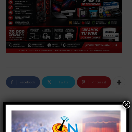
Facebook
Twitter
Pinterest
×
Artículo anterior
Artículo siguiente
Atropellado un repartidor de
Comienza la campaña de
comida a domicilio
captación de abonados del
SC Torrevieja CF