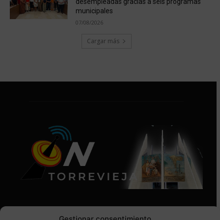
desempleadas gracias a seis programas
municipales
07/08/2026
Cargar más
Gestionar consentimiento