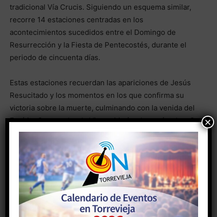
tradicional Vía Crucis. Siguiendo un esquema similar,
recorre 14 estaciones centradas en los
acontecimientos sucedidos entre el Domingo de
Resurrección y la Fiesta de Pentecostés, durante el
periodo de cincuenta días.
Estas estaciones recuerdan las apariciones de Jesús
Resucitado y los momentos en los que confirma su
victoria sobre la muerte, culminando con la venida del
×
Espíritu Santo sobre la Virgen María y los apóstoles. Se
trata de una oración marcada por la alegría y la
esperanza, que proclama el mensaje de la
Resurrección y la promesa de la vida eterna.
- Anuncio -