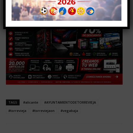
TAGS
#alicante
#AYUNTAMIENTODETORREVIEJA
#torrevieja
#torreviejaon
#vegabaja