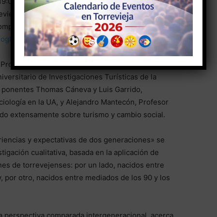
 19:00 horas, en el Centro de Información y Animación
revieja: experiencias y expectativas de dos
ompletar el aforo. También se podrá seguir a través
oogle.com/byh-akhq-fkt
.
 Profesora Titular de Universidad en el Departamento
iversitario de Investigaciones Turísticas de la
o ponentes Thomas Cáneva y Luis Garrido,
ciología en la UA, y Alejandro Mantecón, Profesor
cado extensamente sobre turismo y cambio social.
eriencias y expectativas de dos generaciones» se
igación cualitativa, basada en la aplicación de
es de torrevejenses: por un lado, nacidos entre
, por otro, nacidos entre mediados de los 90 y los
una perspectiva comparada intergeneracional, acerca