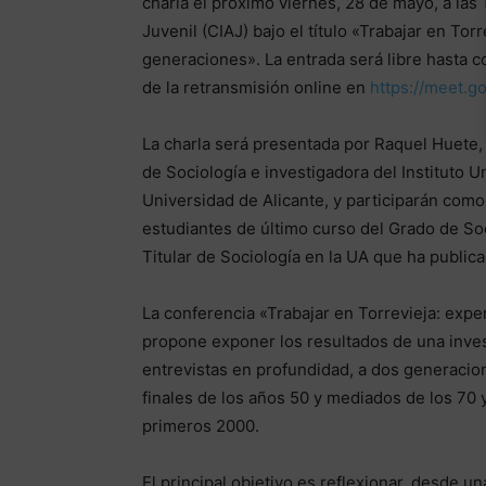
charla el próximo viernes, 28 de mayo, a las
Juvenil (CIAJ) bajo el título «Trabajar en Tor
generaciones». La entrada será libre hasta c
de la retransmisión online en
https://meet.g
La charla será presentada por Raquel Huete,
de Sociología e investigadora del Instituto Un
Universidad de Alicante, y participarán com
estudiantes de último curso del Grado de So
Titular de Sociología en la UA que ha publi
La conferencia «Trabajar en Torrevieja: exp
propone exponer los resultados de una invest
entrevistas en profundidad, a dos generacion
finales de los años 50 y mediados de los 70 y
primeros 2000.
El principal objetivo es reflexionar, desde 