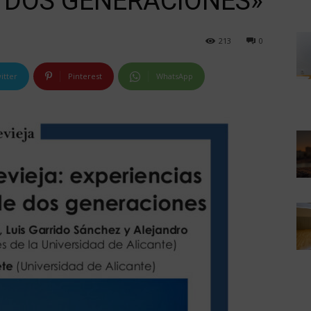
 DOS GENERACIONES»
213
0
itter
Pinterest
WhatsApp