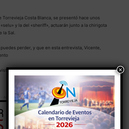
 de Torrevieja Costa Blanca, se presentó hace unos
«selu» y la del «sheriff», actuarán junto a la chirigota
 la Sal.
puedes perder, y que en esta entrevista, Vicente,
ento
×
evista-vicente-zapata-presidente-la-chirigota-los-
- Anuncio -