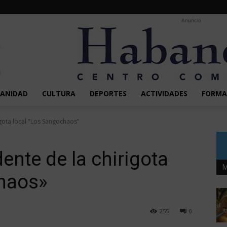
Anuncio
SANIDAD
CULTURA
DEPORTES
ACTIVIDADES
FORMA
rigota local "Los Sangochaos"
dente de la chirigota
M
chaos»
255
0