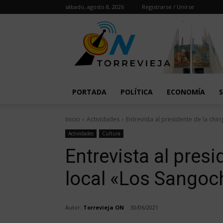
sábado, agosto 8, 2026
Registrarse / Unirse
PORTADA
POLÍTICA
ECONOMÍA
Inicio
Actividades
Entrevista al presidente de la chi
Actividades
Cultura
Entrevista al presi
local «Los Sango
Autor:
Torrevieja ON
30/06/2021